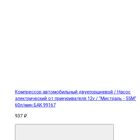
Компрессор автомобильный двухпоршневой / Насос
электрический от прикуривателя 12v / "Мистраль - 55М"
60л/мин БАК.99167
937 ₽.