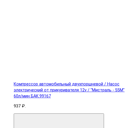
Компрессор автомобильный двухпоршневой / Насос
электрический от прикуривателя 12v / "Мистраль - 55М"
60л/мин БАК.99167
937 ₽.