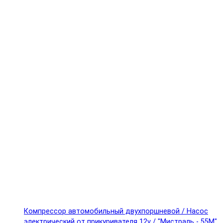
Компрессор автомобильный двухпоршневой / Насос
электрический от прикуривателя 12v / "Мистраль - 55М"