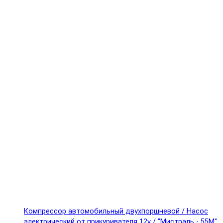
Компрессор автомобильный двухпоршневой / Насос
электрический от прикуривателя 12v / "Мистраль - 55М"