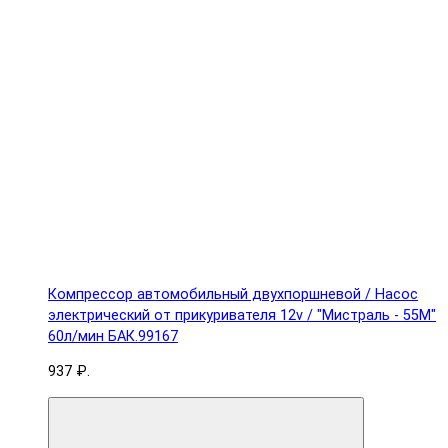
Компрессор автомобильный двухпоршневой / Насос
электрический от прикуривателя 12v / "Мистраль - 55М"
60л/мин БАК.99167
937 ₽.