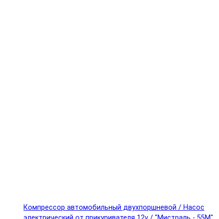
Компрессор автомобильный двухпоршневой / Насос
электрический от прикуривателя 12v / "Мистраль - 55М"