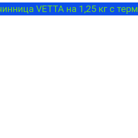
чинница VETTA на 1,25 кг с терм