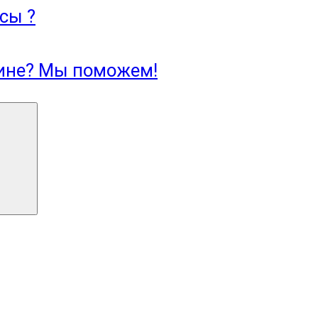
сы ?
зине? Мы поможем!