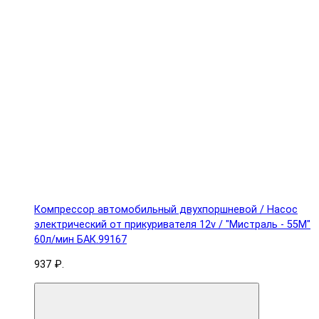
Компрессор автомобильный двухпоршневой / Насос
электрический от прикуривателя 12v / "Мистраль - 55М"
60л/мин БАК.99167
937 ₽.