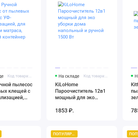
де
Код товара: Артикул 2171269157
На складе
Код товара: Артикул 3104390700
Н
учной пылесос
KiLoHome
Ki
вых клещей с
Пароочиститель 12в1
пы
илизацией,
мощный для эко
зе
ли и
уборки дома
1853 ₽.
78
 двойной
напольный и ручной
ер
1500 Вт
ПОПУЛЯРНЫЙ ТОВАР