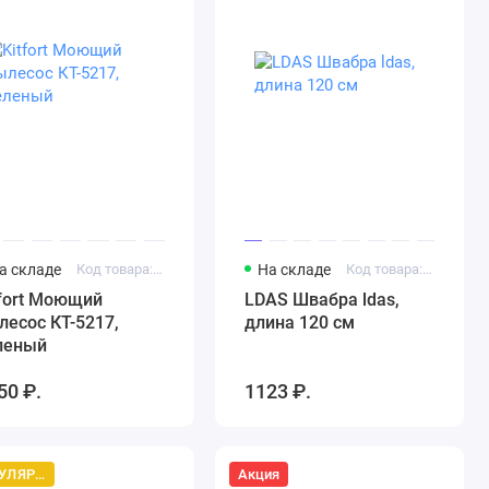
а складе
Код товара: КТ-5217
На складе
Код товара: Артикул 1882870979
tfort Моющий
LDAS Швабра ldas,
лесос КТ-5217,
длина 120 см
леный
50 ₽.
1123 ₽.
ПОПУЛЯРНЫЙ ТОВАР
Акция