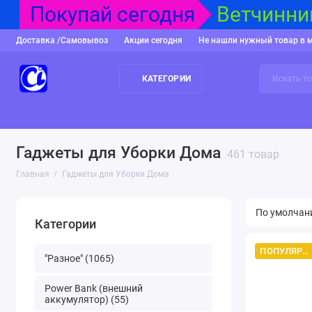
Покупай сегодня
Ветчинниц
Доставка /Самовывоз
Акции сегодня
Не нашли нужный товар в 
КАТЕГОРИИ
"Разное"
Power Bank (внешний аккумулятор)
USB накопител
Гаджеты для Уборки Дома
461 товар
Главная
Гаджеты для Уборки Дома
Категории
ПОПУЛЯРНЫЙ ТОВАР
"Разное" (1065)
Power Bank (внешний
аккумулятор) (55)