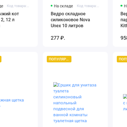
де
Код товара: DBM-01-12
На складе
Код товара: Артикул 736832313307
Н
ыжий кот
Ведро складное
Ве
2, 12 л
силиконовое Nova
па
й
Unex 10 литров
Kit
в 
277 ₽.
95
уб
ру
па
ур
ПОПУЛЯРНЫЙ ТОВАР