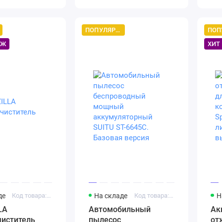
н.
ПОПУЛЯРНЫЙ ТОВАР
АЖ
ХИТ
де
Код товара: Артикул 1716668958
На складе
Код товара: Артикул 1691665444
Н
LA
Автомобильный
Ак
чиститель
пылесос
от