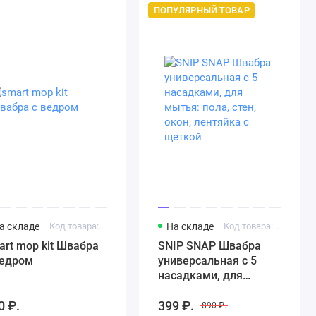
ПОПУЛЯРНЫЙ ТОВАР
а складе
Код товара: smart mop kit
На складе
Код товара: АРТ1428681686
art mop kit Швабра
SNIP SNAP Швабра
ведром
универсальная с 5
насадками, для
мытья: пола, стен,
0 ₽.
399 ₽.
окон, лентяйка с
890 ₽.