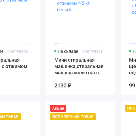
де
Код товара: Артикул 1970759384
На складе
Код товара: Артикул 1761346964
Н
иральная
Мини стиральная
Мн
 с отжимом
машинка,стиральная
щё
машина малютка с
по
отжимом,4,5 кг,
/ 
2130 ₽.
99
белый
ко
Акция
ЫЙ ТОВАР
ПОПУЛЯРНЫЙ ТОВАР