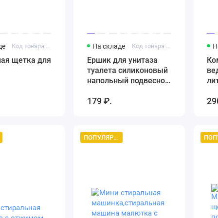
де
Код товара: Other001
На складе
Код товара: Ершик для унитаза туалета силиконовый
Н
ая щетка для
Ершик для унитаза
Ко
туалета силиконовый
ве
напольный подвесной
ли
для ванной комнаты
179 ₽.
29
туалетная щетка
ПОПУЛЯРНЫЙ ТОВАР