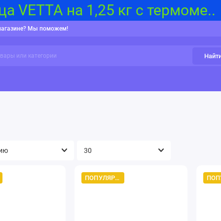
а VETTA на 1,25 кг с термоме..
магазине? Мы поможем!
Найт
и, Карты памяти
Бытовая климатическая техника
Гаджеты 
ПОПУЛЯРНЫЙ ТОВАР