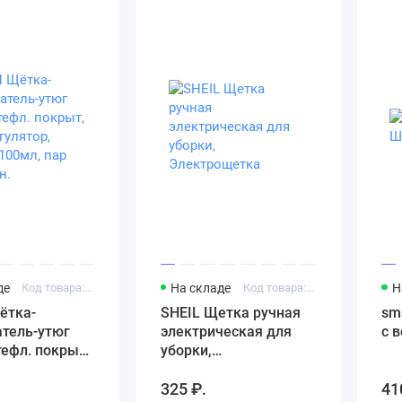
де
Код товара: LEBEN Щётка-отпариватель-утюг 1000Вт
На складе
Код товара: Модель 979935163
Н
ётка-
SHEIL Щетка ручная
sm
атель-утюг
электрическая для
с 
тефл. покрыт,
уборки,
улятор,
Электрощетка
325 ₽.
41
100мл, пар