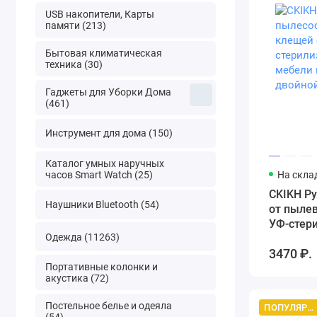
USB накопители, Карты
памяти (213)
Бытовая климатическая
техника (30)
Гаджеты для Уборки Дома
(461)
Инструмент для дома (150)
Каталог умных наручных
часов Smart Watch (25)
На скла
CKIKH Р
Наушники Bluetooth (54)
от пыле
УФ-стер
Одежда (11263)
для мебе
3470 ₽.
матраса,
Портативные колонки и
контейн
акустика (72)
Постельное белье и одеяла
ПОПУЛЯРНЫЙ ТОВАР
(54)