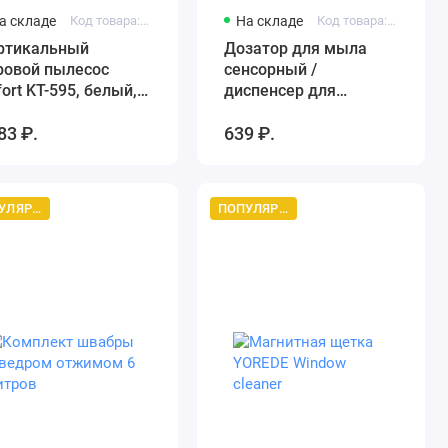
а складе
Код товара: Kitfort KT-595-
На складе
Код товара: 1574363072
ртикальный
Дозатор для мыла
ровой пылесос
сенсорный /
fort KT-595, белый, 6
диспенсер для
1, сухая и влажная
жидкого мыла, с
83 ₽.
639 ₽.
орка, съёмный
креплением, черный
чной
роочиститель, 3
овня подачи пара
ПОПУЛЯРНЫЙ ТОВАР
ПОПУЛЯРНЫЙ ТОВАР