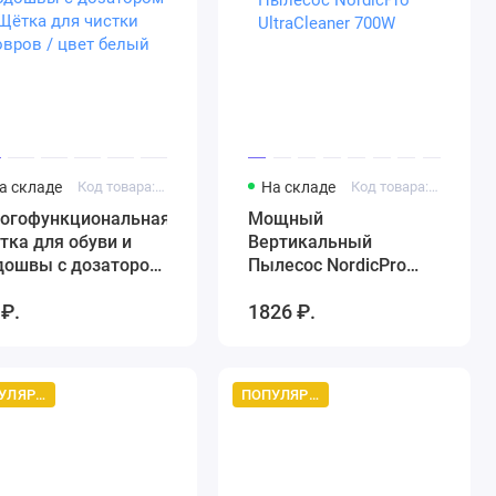
а складе
Код товара: АРТ866767848
На складе
Код товара: Артикул 1262262681
огофункциональная
Мощный
тка для обуви и
Вертикальный
дошвы с дозатором
Пылесос NordicPro
Щётка для чистки
UltraCleaner 700W
 ₽.
1826 ₽.
вров / цвет белый
ПОПУЛЯРНЫЙ ТОВАР
ПОПУЛЯРНЫЙ ТОВАР