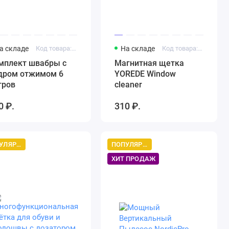
а складе
Код товара: Комплект швабры с ведром отжимом 6 литров
На складе
Код товара: YOREDE
мплект швабры с
Магнитная щетка
дром отжимом 6
YOREDE Window
тров
cleaner
0 ₽.
310 ₽.
ПОПУЛЯРНЫЙ ТОВАР
ПОПУЛЯРНЫЙ ТОВАР
ХИТ ПРОДАЖ