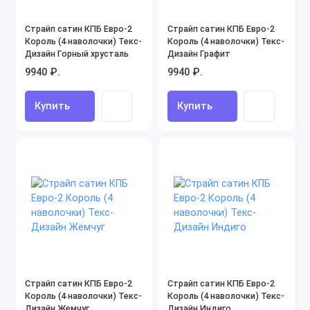
Поплин (894)
Страйп сатин КПБ Евро-2
Страйп сатин КПБ Евро-2
Король (4 наволочки) Текс-
Король (4 наволочки) Текс-
Ранфорс (1)
Дизайн Горный хрусталь
Дизайн Графит
9940 ₽.
9940 ₽.
Сатин (982)
Купить
Купить
Сатин однотонный (362)
Сатин-жаккард (268)
Софткоттон (91)
Тенсель (34)
Трикотаж (60)
Страйп сатин КПБ Евро-2
Страйп сатин КПБ Евро-2
Король (4 наволочки) Текс-
Король (4 наволочки) Текс-
Дизайн Жемчуг
Дизайн Индиго