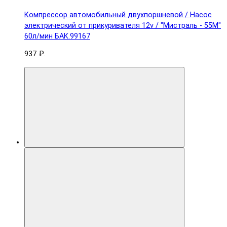
Компрессор автомобильный двухпоршневой / Насос
электрический от прикуривателя 12v / "Мистраль - 55М"
60л/мин БАК.99167
937 ₽.