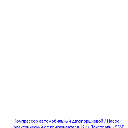
Компрессор автомобильный двухпоршневой / Насос
электрический от прикуривателя 12v / "Мистраль - 55М"