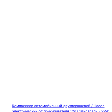
Компрессор автомобильный двухпоршневой / Насос
электрический от прикуривателя 12v / "Мистраль - 55М"