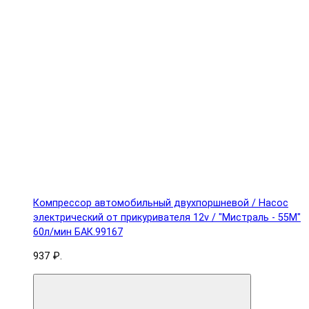
Компрессор автомобильный двухпоршневой / Насос
электрический от прикуривателя 12v / "Мистраль - 55М"
60л/мин БАК.99167
937 ₽.