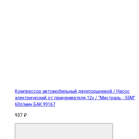
Компрессор автомобильный двухпоршневой / Насос
электрический от прикуривателя 12v / "Мистраль - 55М"
60л/мин БАК.99167
937 ₽.