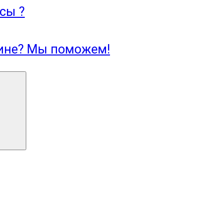
сы ?
зине? Мы поможем!