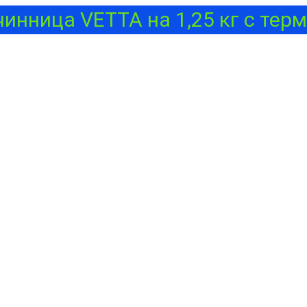
чинница VETTA на 1,25 кг с терм