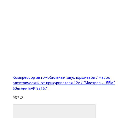
Компрессор автомобильный двухпоршневой / Насос
электрический от прикуривателя 12v / "Мистраль - 55М"
60л/мин БАК.99167
937 ₽.