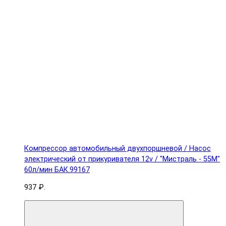
Компрессор автомобильный двухпоршневой / Насос
электрический от прикуривателя 12v / "Мистраль - 55М"
60л/мин БАК.99167
937 ₽.