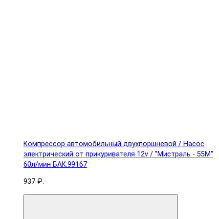
Компрессор автомобильный двухпоршневой / Насос
электрический от прикуривателя 12v / "Мистраль - 55М"
60л/мин БАК.99167
937 ₽.