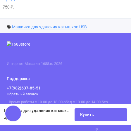
750 ₽.
Машинка для удаления катышков USB
Интернет Магазин 1688.ru 2026
Поддержка
+7(982)637-85-51
Обратный звонок
- Время работы с 10-00 до 18-00 обед с 13-00 до 14-00 Без
выходных .
Машинка для удаления катышков USB в комплекте с набором сменных лезвий
Купить
472 ₽.
0