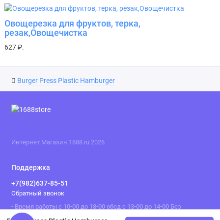
Овощерезка для фруктов, терка,
резак,Овощечистка
627 ₽.
Burger Press Plastic Hamburger
Интернет Магазин 1688.ru 2026
Поддержка
+7(982)637-85-51
Обратный звонок
- Время работы с 10-00 до 18-00 обед с 13-00 до 14-00 Без
выходных .