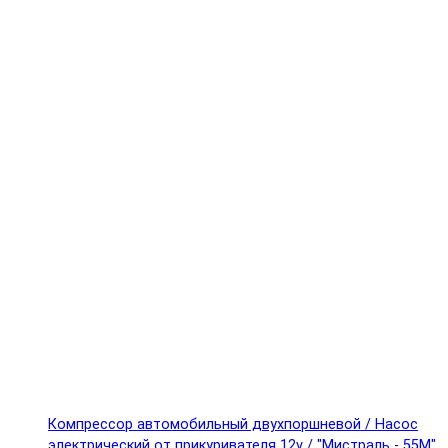
Компрессор автомобильный двухпоршневой / Насос
электрический от прикуривателя 12v / "Мистраль - 55М"