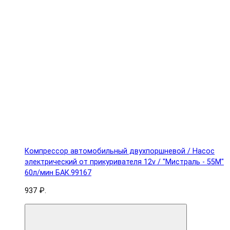
Компрессор автомобильный двухпоршневой / Насос
электрический от прикуривателя 12v / "Мистраль - 55М"
60л/мин БАК.99167
937 ₽.