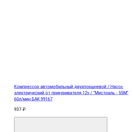
Компрессор автомобильный двухпоршневой / Насос
электрический от прикуривателя 12v / "Мистраль - 55М"
60л/мин БАК.99167
937 ₽.