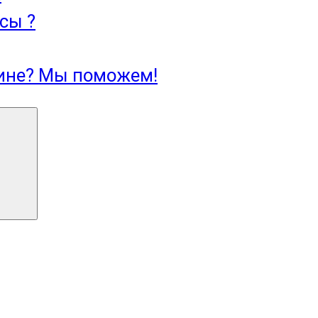
сы ?
зине? Мы поможем!