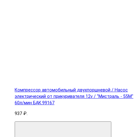
Компрессор автомобильный двухпоршневой / Насос
электрический от прикуривателя 12v / "Мистраль - 55М"
60л/мин БАК.99167
937 ₽.