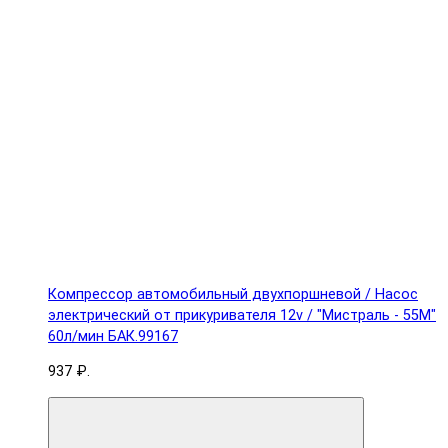
Компрессор автомобильный двухпоршневой / Насос
электрический от прикуривателя 12v / "Мистраль - 55М"
60л/мин БАК.99167
937 ₽.