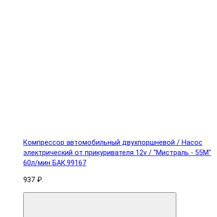
Компрессор автомобильный двухпоршневой / Насос
электрический от прикуривателя 12v / "Мистраль - 55М"
60л/мин БАК.99167
937 ₽.