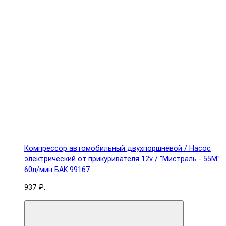
Компрессор автомобильный двухпоршневой / Насос
электрический от прикуривателя 12v / "Мистраль - 55М"
60л/мин БАК.99167
937 ₽.