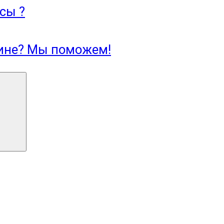
сы ?
зине? Мы поможем!