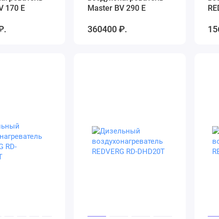
V 170 E
Master BV 290 E
RE
(а
₽.
360400 ₽.
15