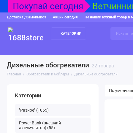
Покупай сегодня
Ветчинниц
Доставка /Самовывоз
Акции сегодня
Не нашли нужный товар в 
КАТЕГОРИИ
"Разное"
Power Bank (внешний аккумулятор)
USB накопител
Дизельные обогреватели
22 товара
Главная
Обогреватели и бойлеры
Дизельные обогреватели
Категории
"Разное" (1065)
Power Bank (внешний
аккумулятор) (55)