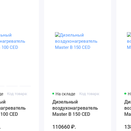
де
Код товара:
На складе
Код товара:
Н
ый
Дизельный
Ди
нагреватель
воздухонагреватель
во
 100 CED
Master B 150 CED
Ma
.
110660 ₽.
13