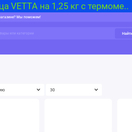
а VETTA на 1,25 кг с термоме..
магазине? Мы поможем!
Найт
и, Карты памяти
Бытовая климатическая техника
Гаджеты 