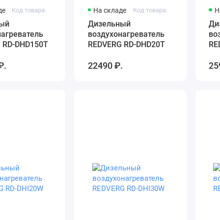
де
Код товара:
На складе
Код товара:
Н
ый
Дизельный
Ди
нагреватель
воздухонагреватель
во
 RD-DHD150T
REDVERG RD-DHD20T
RE
₽.
22490 ₽.
25