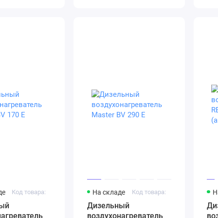
де
Код товара:
На складе
Код товара:
Н
ый
Дизельный
Ди
нагреватель
воздухонагреватель
во