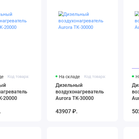
де
Код товара:
На складе
Код товара:
Н
ый
Дизельный
Ди
нагреватель
воздухонагреватель
во
К-20000
Aurora ТК-30000
Au
.
43907 ₽.
50