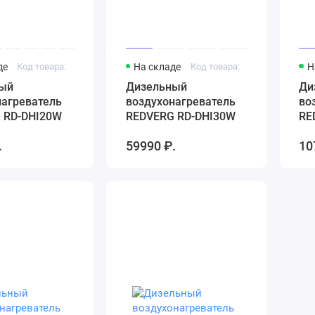
де
Код товара:
На складе
Код товара:
Н
ый
Дизельный
Ди
нагреватель
воздухонагреватель
во
 RD-DHI20W
REDVERG RD-DHI30W
RE
.
59990 ₽.
10