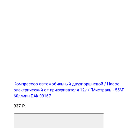
Компрессор автомобильный двухпоршневой / Насос
электрический от прикуривателя 12v / "Мистраль - 55М"
60л/мин БАК.99167
937 ₽.