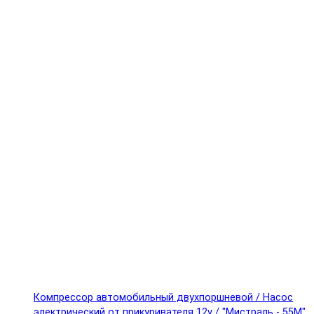
Компрессор автомобильный двухпоршневой / Насос
электрический от прикуривателя 12v / "Мистраль - 55М"