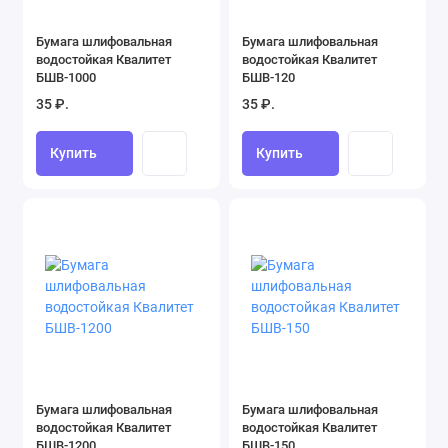
Монтировки и гвоздодеры (5)
Бумага шлифовальная
Бумага шлифовальная
водостойкая Квалитет
водостойкая Квалитет
Наковальни (0)
БШВ-1000
БШВ-120
35 ₽.
35 ₽.
Ножи и мультитулы (19)
Купить
Купить
Ножницы (7)
Ножовки и пилы (18)
Отвертки (59)
Пистолеты для пены и герметика (4)
Плиткорезы и стеклорезы ручные (7)
Приспособления для разметки (30)
Бумага шлифовальная
Бумага шлифовальная
водостойкая Квалитет
водостойкая Квалитет
Просекатели (2)
БШВ-1200
БШВ-150