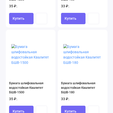
35 ₽.
33 ₽.
Резьбонарезной инструмент (49)
Купить
Купить
Ручные рубанки (2)
Сантехнический инструмент (1)
Стамески, долота, зубила (39)
Съемники подшипников (2)
Тиски и струбцины (25)
Ударные клейма (0)
Бумага шлифовальная
Бумага шлифовальная
Универсальные наборы инструментов (20)
водостойкая Квалитет
водостойкая Квалитет
БШВ-1500
БШВ-180
35 ₽.
33 ₽.
Шарнирно-губцевый инструмент (51)
Шилья (1)
Купить
Купить