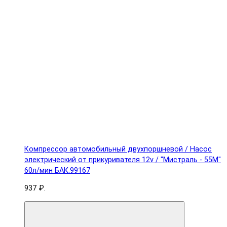
Компрессор автомобильный двухпоршневой / Насос
электрический от прикуривателя 12v / "Мистраль - 55М"
60л/мин БАК.99167
937 ₽.