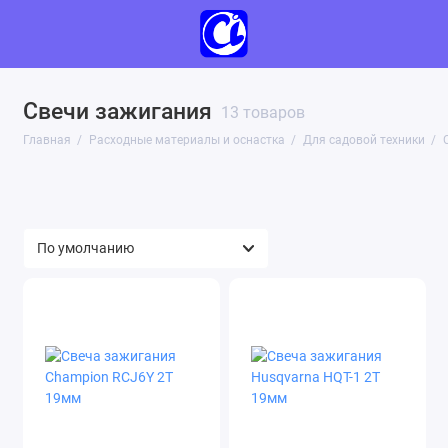
Свечи зажигания
13 товаров
Аккумуляторы, зарядные устройства и
Главная
Расходные материалы и оснастка
Для садовой техники
элементы питания (138)
Для болгарок (УШМ) (376)
Для гидравлического оборудования (0)
Для садовой техники (689)
Для силовой техники (4)
Для станков (657)
Для электроинструмента (2274)