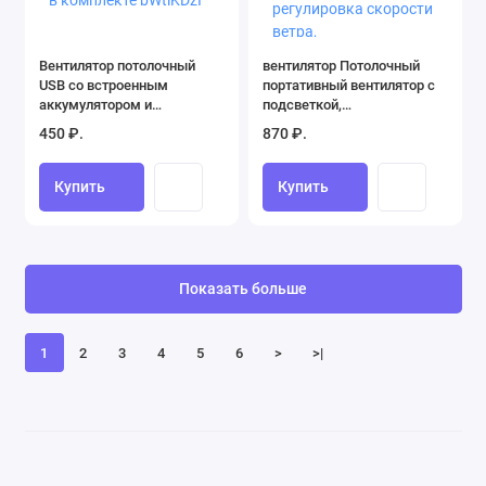
Вентилятор потолочный
вентилятор Потолочный
USB со встроенным
портативный вентилятор с
аккумулятором и
подсветкой,
подсветкой -пульт ДУ в
четырехскоростная
450 ₽.
870 ₽.
комплекте bWtlKDzI
регулировка скорости
ветра, интеллектуальная
регулировка,
Купить
Купить
перезаряжаемый пульт
дистанционного управления
Показать больше
1
2
3
4
5
6
>
>|