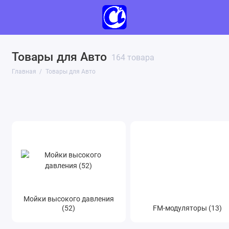
Товары для Авто
Мойки высокого давления (52)
164 товара
Главная
Товары для Авто
FM-модуляторы (13)
Аксессуары для авто (7)
Держатели (39)
Разветвители прикуривателя (8)
Мойки высокого давления
(52)
FM-модуляторы (13)