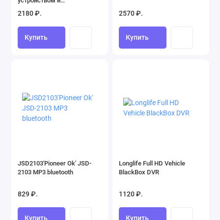
устройством и
повербанком, 120.2 Вт, 40 л/
2180 ₽.
2570 ₽.
мин
Купить
Купить
JSD2103'Pioneer Ok' JSD-
Longlife Full HD Vehicle
2103 MP3 bluetooth
BlackBox DVR
829 ₽.
1120 ₽.
Купить
Купить