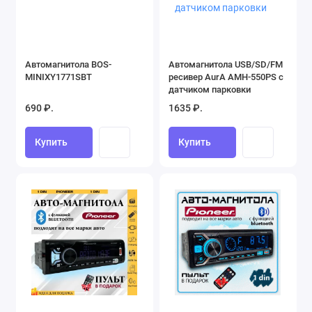
Автомагнитола BOS-
Автомагнитола USB/SD/FM
MINIXY1771SBT
ресивер AurA AMH-550PS с
датчиком парковки
690 ₽.
1635 ₽.
Купить
Купить