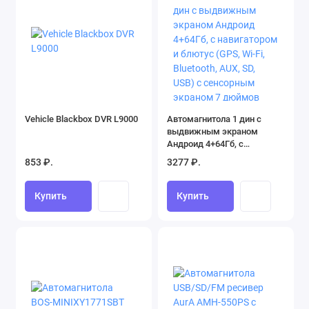
Vehicle Blackbox DVR L9000
Автомагнитола 1 дин с
выдвижным экраном
Андроид 4+64Гб, c
навигатором и блютус (GPS,
853 ₽.
3277 ₽.
Wi-Fi, Bluetooth, AUX, SD,
USB) с сенсорным экраном
7 дюймов
Купить
Купить