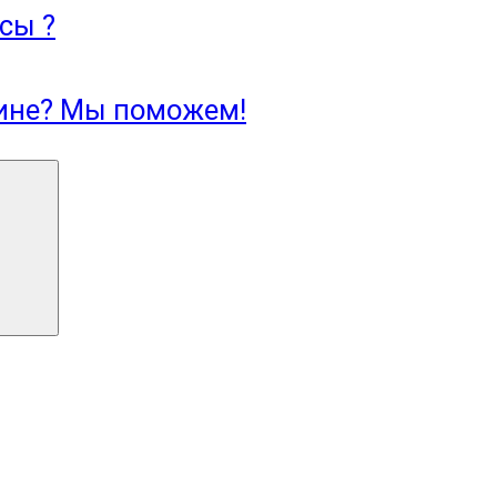
сы ?
зине? Мы поможем!