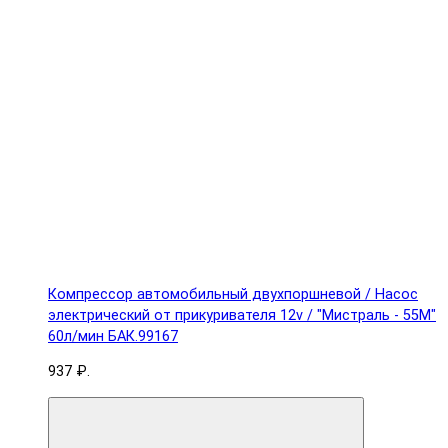
Компрессор автомобильный двухпоршневой / Насос
электрический от прикуривателя 12v / "Мистраль - 55М"
60л/мин БАК.99167
937 ₽.