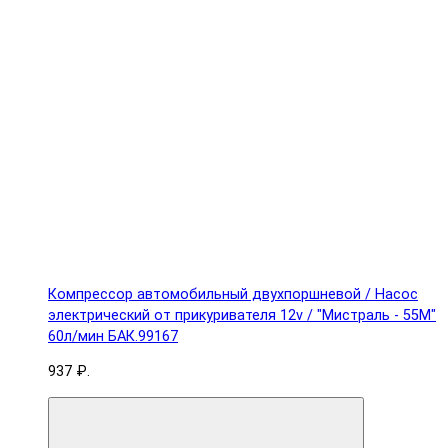
Компрессор автомобильный двухпоршневой / Насос
электрический от прикуривателя 12v / "Мистраль - 55М"
60л/мин БАК.99167
937 ₽.