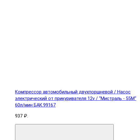
Компрессор автомобильный двухпоршневой / Насос
электрический от прикуривателя 12v / "Мистраль - 55М"
60л/мин БАК.99167
937 ₽.