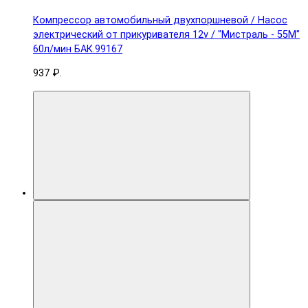
Компрессор автомобильный двухпоршневой / Насос
электрический от прикуривателя 12v / "Мистраль - 55М"
60л/мин БАК.99167
937 ₽.